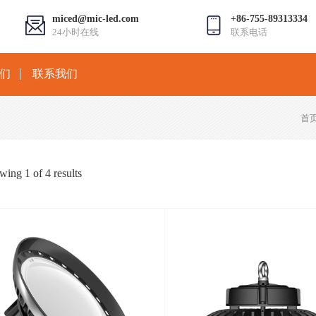
miced@mic-led.com
+86-755-89313334
24小时在线
联系电话
们
联系我们
首
owing
1
of
4
results