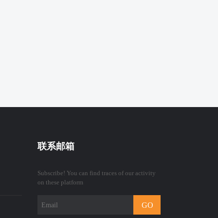
联系邮箱
Subscribe! You can find traces of our activity
on these platform