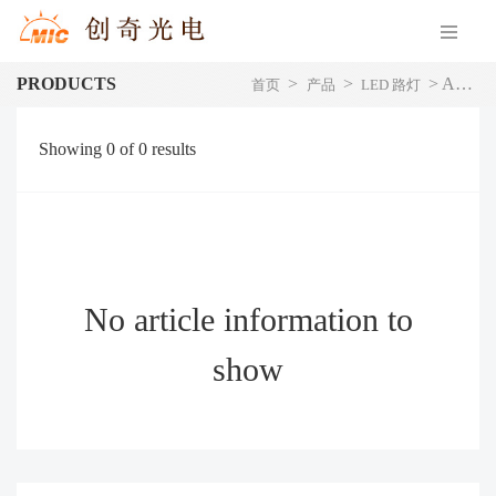
PRODUCTS
>
>
>
Auto Cleaning Street Light
首页
产品
LED 路灯
Showing
0
of
0
results
No article information to
show